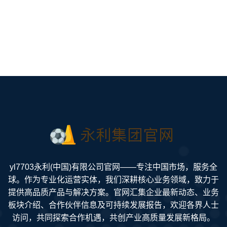
yl7703永利(中国)有限公司官网——专注中国市场，服务全
球。作为专业化运营实体，我们深耕核心业务领域，致力于
提供高品质产品与解决方案。官网汇集企业最新动态、业务
板块介绍、合作伙伴信息及可持续发展报告，欢迎各界人士
访问，共同探索合作机遇，共创产业高质量发展新格局。