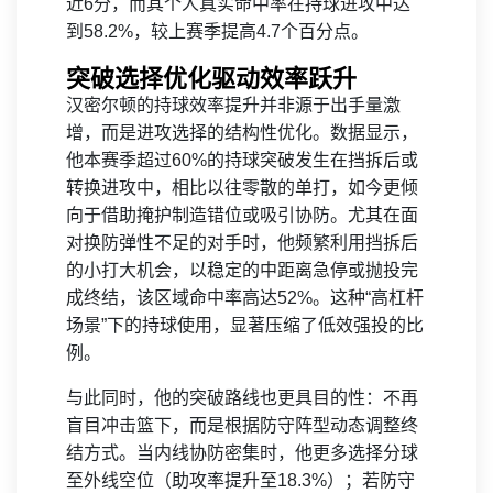
近6分，而其个人真实命中率在持球进攻中达
到58.2%，较上赛季提高4.7个百分点。
突破选择优化驱动效率跃升
汉密尔顿的持球效率提升并非源于出手量激
增，而是进攻选择的结构性优化。数据显示，
他本赛季超过60%的持球突破发生在挡拆后或
转换进攻中，相比以往零散的单打，如今更倾
向于借助掩护制造错位或吸引协防。尤其在面
对换防弹性不足的对手时，他频繁利用挡拆后
的小打大机会，以稳定的中距离急停或抛投完
成终结，该区域命中率高达52%。这种“高杠杆
场景”下的持球使用，显著压缩了低效强投的比
例。
与此同时，他的突破路线也更具目的性：不再
盲目冲击篮下，而是根据防守阵型动态调整终
结方式。当内线协防密集时，他更多选择分球
至外线空位（助攻率提升至18.3%）；若防守