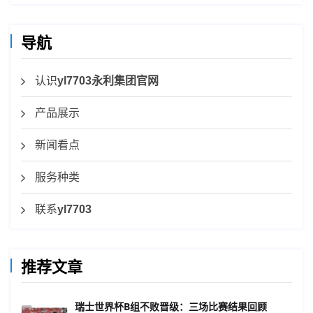
导航
认识
yl7703永利集团官网
产品展示
新闻看点
服务种类
联系
yl7703
推荐文章
瑞士世界杯B组不败晋级：三场比赛结果回顾