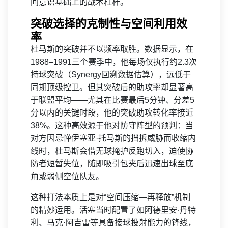
间意识基础上的战术杠杆。
突破选择的克制性与空间利用效
率
杜马斯的突破并不以频率取胜。数据显示，在
1988–1991三个赛季中，他每场仅执行约2.3次
持球突破（Synergy回溯数据估算），远低于
同期顶级控卫。但其突破后的助攻率却显著高
于联盟平均——尤其在比赛最后5分钟、分差5
分以内的关键时段，他的突破助攻转化率接近
38%。这种高效源于他对防守阵型的预判：当
对方因忌惮伊塞亚·托马斯的挡拆威胁而收缩内
线时，杜马斯会借无球掩护反跑切入，迫使协
防者短暂失位，随即吸引包夹后迅速出球至底
角或弱侧空位队友。
这种打法本质上是对“空间压缩—再释放”机制
的精妙运用。活塞当时配置了如阿德里安·丹特
利、马克·阿吉雷等具备接球投射能力的锋线，