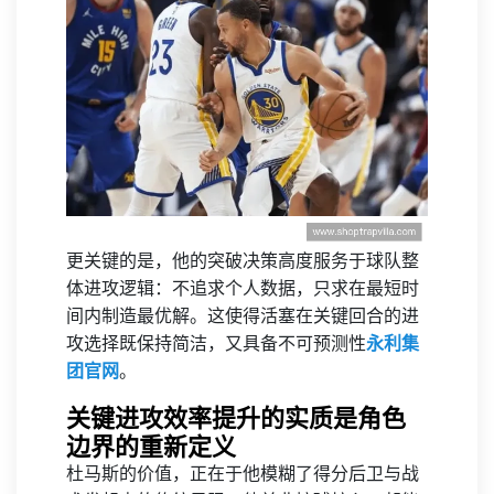
更关键的是，他的突破决策高度服务于球队整
体进攻逻辑：不追求个人数据，只求在最短时
间内制造最优解。这使得活塞在关键回合的进
攻选择既保持简洁，又具备不可预测性
永利集
团官网
。
关键进攻效率提升的实质是角色
边界的重新定义
杜马斯的价值，正在于他模糊了得分后卫与战