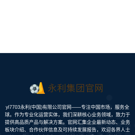
yl7703永利(中国)有限公司官网——专注中国市场，服务全
球。作为专业化运营实体，我们深耕核心业务领域，致力于
提供高品质产品与解决方案。官网汇集企业最新动态、业务
板块介绍、合作伙伴信息及可持续发展报告，欢迎各界人士